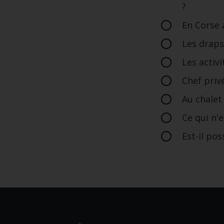
?
En Corse 
Les draps 
Les activi
Chef priv
Au chalet 
Ce qui n'
Est-il pos