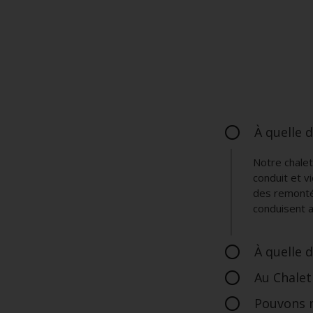
À quelle d
Notre chale
conduit et v
des remontée
conduisent a
À quelle d
Au Chalet
Pouvons n